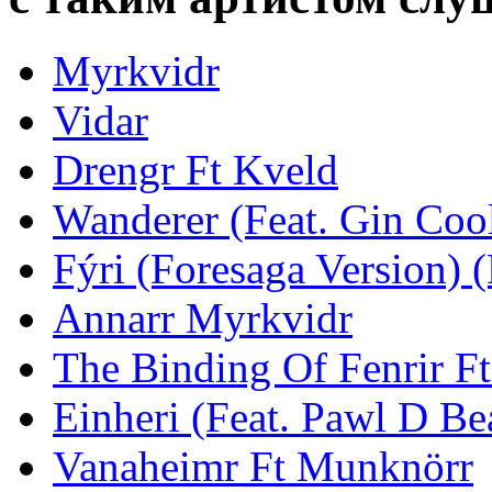
Myrkvidr
Vidar
Drengr Ft Kveld
Wanderer (Feat. Gin Coo
Fýri (Foresaga Version) (
Annarr Myrkvidr
The Binding Of Fenrir Ft
Einheri (Feat. Pawl D Be
Vanaheimr Ft Munknörr