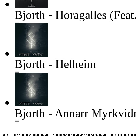
Bjorth - Horagalles (Fea
Bjorth - Helheim
Bjorth - Annarr Myrkvid
с таким артистом сл